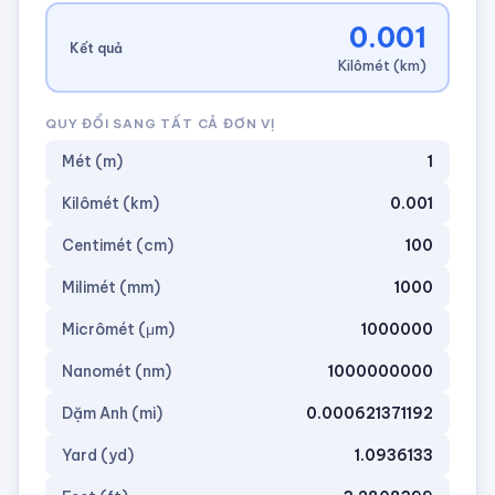
0.001
Kết quả
Kilômét (km)
QUY ĐỔI SANG TẤT CẢ ĐƠN VỊ
Mét (m)
1
Kilômét (km)
0.001
Centimét (cm)
100
Milimét (mm)
1000
Micrômét (μm)
1000000
Nanomét (nm)
1000000000
Dặm Anh (mi)
0.000621371192
Yard (yd)
1.0936133