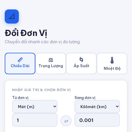
📐
Đổi Đơn Vị
Chuyển đổi nhanh các đơn vị đo lường
📏
⚖️
🌀
🌡️
Chiều Dài
Trọng Lượng
Áp Suất
Nhiệt Độ
NHẬP GIÁ TRỊ & CHỌN ĐƠN VỊ
Từ đơn vị
Sang đơn vị
⇄